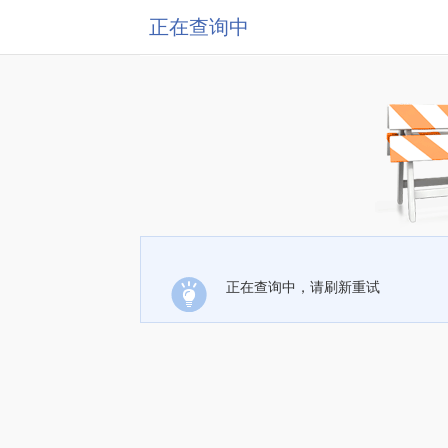
正在查询中
正在查询中，请刷新重试