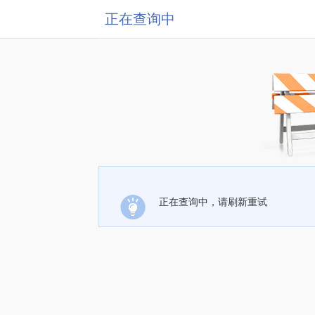
正在查询中
正在查询中，请刷新重试