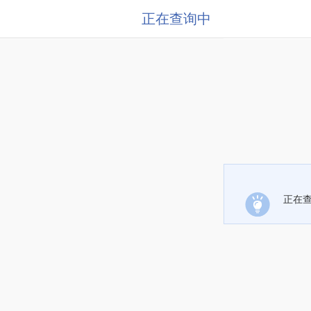
正在查询中
正在