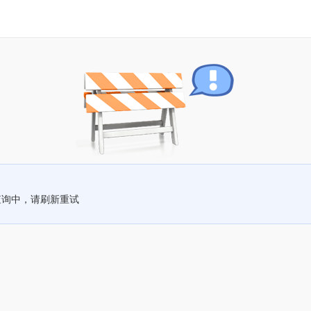
查询中，请刷新重试