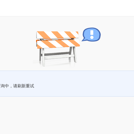
查询中，请刷新重试